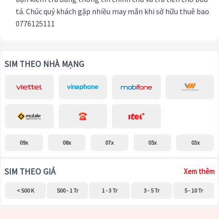
tá. Chúc quý khách gặp nhiều may mắn khi sở hữu thuê bao
0776125111
SIM THEO NHÀ MẠNG
09x
08x
07x
05x
03x
SIM THEO GIÁ
Xem thêm
< 500 K
500 - 1 Tr
1 - 3 Tr
3 - 5 Tr
5 - 10 Tr