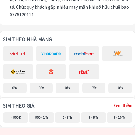
tá. Chúc quý khách gặp nhiều may mắn khi sở hữu thuê bao
0776120111
SIM THEO NHÀ MẠNG
09x
08x
07x
05x
03x
SIM THEO GIÁ
Xem thêm
< 500 K
500 - 1 Tr
1 - 3 Tr
3 - 5 Tr
5 - 10 Tr