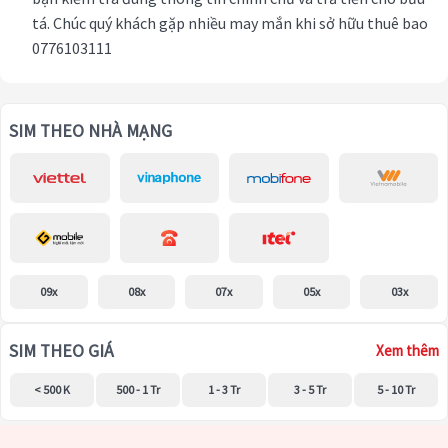
tá. Chúc quý khách gặp nhiều may mắn khi sở hữu thuê bao
0776103111
SIM THEO NHÀ MẠNG
09x
08x
07x
05x
03x
SIM THEO GIÁ
Xem thêm
< 500 K
500 - 1 Tr
1 - 3 Tr
3 - 5 Tr
5 - 10 Tr