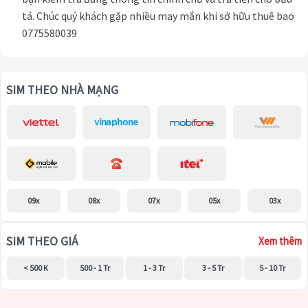
tá. Chúc quý khách gặp nhiều may mắn khi sở hữu thuê bao
0775580039
SIM THEO NHÀ MẠNG
09x
08x
07x
05x
03x
SIM THEO GIÁ
Xem thêm
< 500 K
500 - 1 Tr
1 - 3 Tr
3 - 5 Tr
5 - 10 Tr