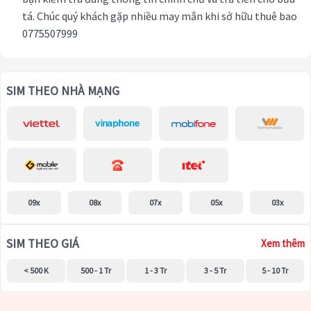
tá. Chúc quý khách gặp nhiều may mắn khi sở hữu thuê bao
0775507999
SIM THEO NHÀ MẠNG
09x
08x
07x
05x
03x
SIM THEO GIÁ
Xem thêm
< 500 K
500 - 1 Tr
1 - 3 Tr
3 - 5 Tr
5 - 10 Tr