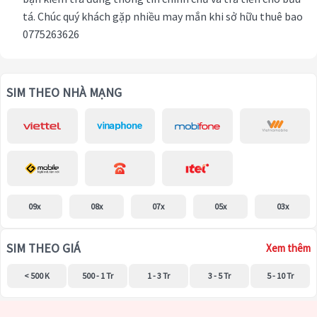
tá. Chúc quý khách gặp nhiều may mắn khi sở hữu thuê bao
0775263626
SIM THEO NHÀ MẠNG
09x
08x
07x
05x
03x
SIM THEO GIÁ
Xem thêm
< 500 K
500 - 1 Tr
1 - 3 Tr
3 - 5 Tr
5 - 10 Tr