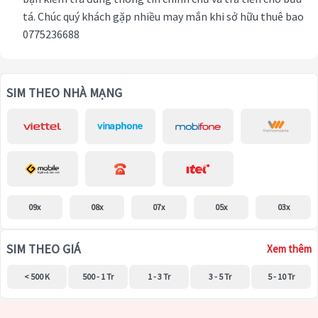
tá. Chúc quý khách gặp nhiều may mắn khi sở hữu thuê bao
0775236688
SIM THEO NHÀ MẠNG
09x
08x
07x
05x
03x
SIM THEO GIÁ
Xem thêm
< 500 K
500 - 1 Tr
1 - 3 Tr
3 - 5 Tr
5 - 10 Tr