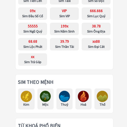
Sim Tiến Lên
Sim Taxi
Sim Số Độc
09x
VIP
666.666
Sim Đầu Số Cổ
Sim VIP
Sim Lục Quý
55555
199x
38.78
Sim Ngũ Quý
Sim Năm Sinh
Sim Ông Địa
68.68
39.79
xx88
Sim Lộc Phát
Sim Thần Tài
Sim Đại Cát
xx
Sim Trả Góp
SIM THEO MỆNH
Kim
Mộc
Thuỷ
Hoả
Thổ
TỪ KHOÁ PHỔ BIẾN