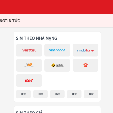
ÀNG
TIN TỨC
SIM THEO NHÀ MẠNG
09x
08x
07x
05x
03x