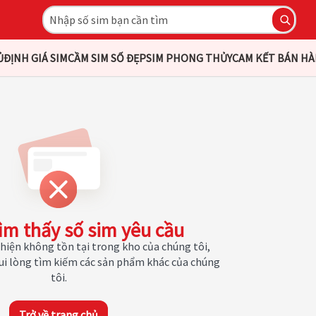
Ủ
ĐỊNH GIÁ SIM
CẦM SIM SỐ ĐẸP
SIM PHONG THỦY
CAM KẾT BÁN H
ìm thấy số sim yêu cầu
hiện không tồn tại trong kho của chúng tôi,
Vui lòng tìm kiếm các sản phẩm khác của chúng
tôi.
Trở về trang chủ