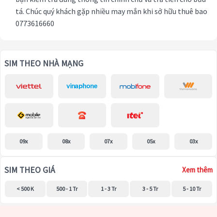
tá. Chúc quý khách gặp nhiều may mắn khi sở hữu thuê bao
0773616660
SIM THEO NHÀ MẠNG
09x
08x
07x
05x
03x
SIM THEO GIÁ
Xem thêm
< 500 K
500 - 1 Tr
1 - 3 Tr
3 - 5 Tr
5 - 10 Tr