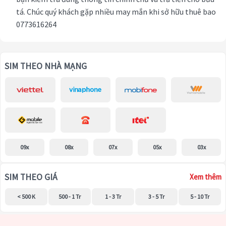
tá. Chúc quý khách gặp nhiều may mắn khi sở hữu thuê bao
0773616264
SIM THEO NHÀ MẠNG
09x
08x
07x
05x
03x
SIM THEO GIÁ
Xem thêm
< 500 K
500 - 1 Tr
1 - 3 Tr
3 - 5 Tr
5 - 10 Tr