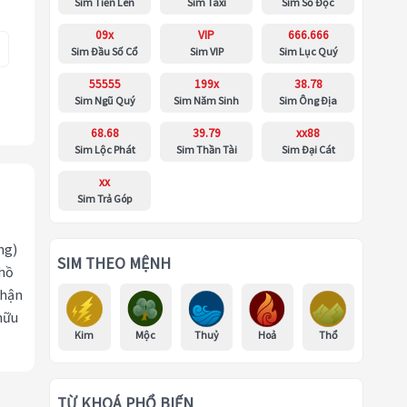
Sim Tiến Lên
Sim Taxi
Sim Số Độc
09x
VIP
666.666
Sim Đầu Số Cổ
Sim VIP
Sim Lục Quý
55555
199x
38.78
Sim Ngũ Quý
Sim Năm Sinh
Sim Ông Địa
68.68
39.79
xx88
Sim Lộc Phát
Sim Thần Tài
Sim Đại Cát
xx
Sim Trả Góp
ng)
SIM THEO MỆNH
 hồ
nhận
hữu
Kim
Mộc
Thuỷ
Hoả
Thổ
TỪ KHOÁ PHỔ BIẾN