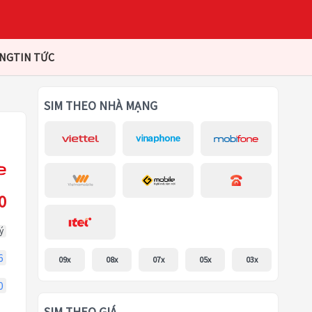
ÀNG
TIN TỨC
SIM THEO NHÀ MẠNG
0
ý
6
09x
08x
07x
05x
03x
0