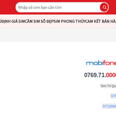
Ủ
ĐỊNH GIÁ SIM
CẦM SIM SỐ ĐẸP
SIM PHONG THỦY
CAM KẾT BÁN H
0769.71.
000
Sim Tứ Qu
07
971000