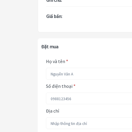
Ghi chú:
Giá bán:
Đặt mua
Họ và tên
*
Số điện thoại
*
Địa chỉ