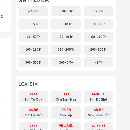
SIM THEO GIÁ
< 500 K
500 - 1 Tr
1 - 3 Tr
 ₫
3 - 5 Tr
5 - 10 Tr
10 - 30 Tr
30 - 50 Tr
50 - 80 Tr
80 - 100 Tr
100 - 150 Tr
150 - 200 Tr
200 - 300 Tr
300 - 500 Tr
500 - 1 Tỷ
> 1 Tỷ
LOẠI SIM
4444
333
AABBCC
Sim Tứ Quý
Sim Tam Hoa
Sim Dễ Nhớ
AA.BB
AB.AB
AB.BA
Sim Lặp Kép
Sim Lặp
Sim Gánh Đảo
6789
ABC.ABC
75.78.78