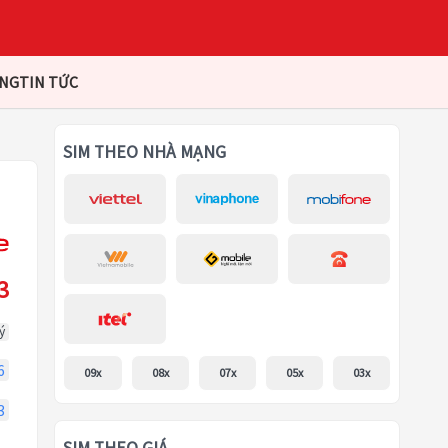
ÀNG
TIN TỨC
SIM THEO NHÀ MẠNG
3
ý
6
09x
08x
07x
05x
03x
3