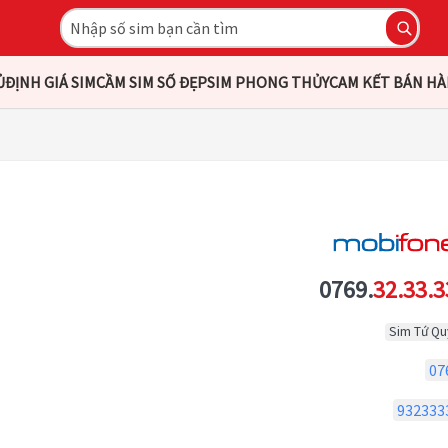
Ủ
ĐỊNH GIÁ SIM
CẦM SIM SỐ ĐẸP
SIM PHONG THỦY
CAM KẾT BÁN H
0769.
32.33.3
Sim Tứ Qu
07
932333