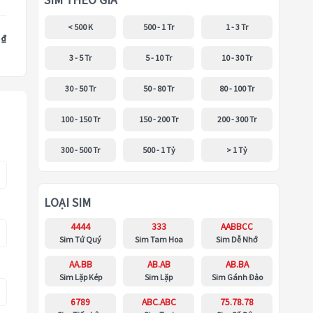
SIM THEO GIÁ
< 500 K
500 - 1 Tr
1 - 3 Tr
 ₫
3 - 5 Tr
5 - 10 Tr
10 - 30 Tr
30 - 50 Tr
50 - 80 Tr
80 - 100 Tr
100 - 150 Tr
150 - 200 Tr
200 - 300 Tr
300 - 500 Tr
500 - 1 Tỷ
> 1 Tỷ
LOẠI SIM
4444
333
AABBCC
Sim Tứ Quý
Sim Tam Hoa
Sim Dễ Nhớ
AA.BB
AB.AB
AB.BA
Sim Lặp Kép
Sim Lặp
Sim Gánh Đảo
6789
ABC.ABC
75.78.78