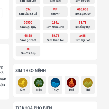
Sim Tiến Lên
Sim Taxi
Sim Số Độc
09x
VIP
666.666
Sim Đầu Số Cổ
Sim VIP
Sim Lục Quý
55555
199x
38.78
Sim Ngũ Quý
Sim Năm Sinh
Sim Ông Địa
68.68
39.79
xx88
Sim Lộc Phát
Sim Thần Tài
Sim Đại Cát
xx
Sim Trả Góp
ng)
SIM THEO MỆNH
 hồ
nhận
hữu
Kim
Mộc
Thuỷ
Hoả
Thổ
TỪ KHOÁ PHỔ BIẾN