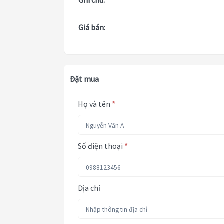
Ghi chú:
Giá bán:
Đặt mua
Họ và tên
*
Số điện thoại
*
Địa chỉ