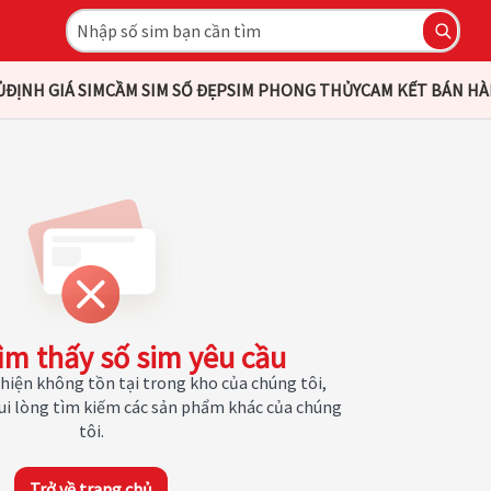
Ủ
ĐỊNH GIÁ SIM
CẦM SIM SỐ ĐẸP
SIM PHONG THỦY
CAM KẾT BÁN H
ìm thấy số sim yêu cầu
hiện không tồn tại trong kho của chúng tôi,
Vui lòng tìm kiếm các sản phẩm khác của chúng
tôi.
Trở về trang chủ