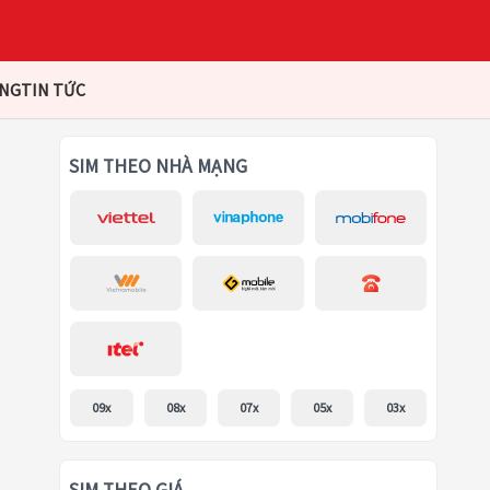
ÀNG
TIN TỨC
SIM THEO NHÀ MẠNG
09x
08x
07x
05x
03x