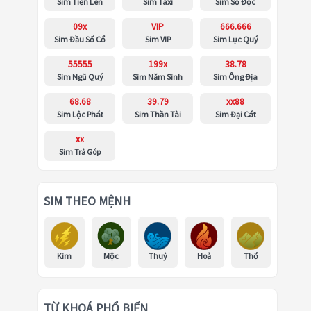
Sim Tiến Lên
Sim Taxi
Sim Số Độc
09x
VIP
666.666
Sim Đầu Số Cổ
Sim VIP
Sim Lục Quý
55555
199x
38.78
Sim Ngũ Quý
Sim Năm Sinh
Sim Ông Địa
68.68
39.79
xx88
Sim Lộc Phát
Sim Thần Tài
Sim Đại Cát
xx
Sim Trả Góp
SIM THEO MỆNH
Kim
Mộc
Thuỷ
Hoả
Thổ
TỪ KHOÁ PHỔ BIẾN