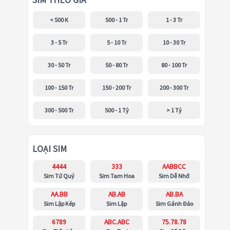
SIM THEO GIÁ
< 500 K
500 - 1 Tr
1 - 3 Tr
3 - 5 Tr
5 - 10 Tr
10 - 30 Tr
30 - 50 Tr
50 - 80 Tr
80 - 100 Tr
100 - 150 Tr
150 - 200 Tr
200 - 300 Tr
300 - 500 Tr
500 - 1 Tỷ
> 1 Tỷ
LOẠI SIM
4444
333
AABBCC
Sim Tứ Quý
Sim Tam Hoa
Sim Dễ Nhớ
AA.BB
AB.AB
AB.BA
Sim Lặp Kép
Sim Lặp
Sim Gánh Đảo
6789
ABC.ABC
75.78.78