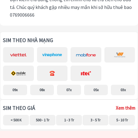
tá. Chúc quý khách gặp nhiều may mắn khi sở hữu thuê bao
0769006666
SIM THEO NHÀ MẠNG
09x
08x
07x
05x
03x
SIM THEO GIÁ
Xem thêm
< 500 K
500 - 1 Tr
1 - 3 Tr
3 - 5 Tr
5 - 10 Tr