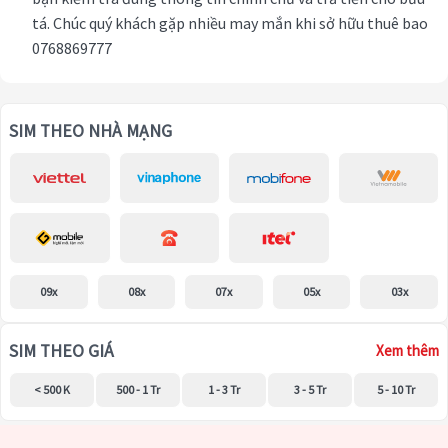
tá. Chúc quý khách gặp nhiều may mắn khi sở hữu thuê bao
0768869777
SIM THEO NHÀ MẠNG
09x
08x
07x
05x
03x
SIM THEO GIÁ
Xem thêm
< 500 K
500 - 1 Tr
1 - 3 Tr
3 - 5 Tr
5 - 10 Tr