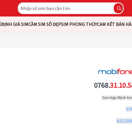
Ủ
ĐỊNH GIÁ SIM
CẦM SIM SỐ ĐẸP
SIM PHONG THỦY
CAM KẾT BÁN H
0768.
31.10.5
Sim Hợp Mệnh Ki
07
831105