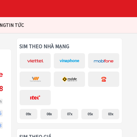
ÀNG
TIN TỨC
SIM THEO NHÀ MẠNG
8
m
6
09x
08x
07x
05x
03x
8