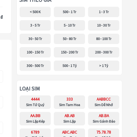
SIM THEO GIÁ
< 500 K
500 - 1 Tr
1 - 3 Tr
 ₫
3 - 5 Tr
5 - 10 Tr
10 - 30 Tr
30 - 50 Tr
50 - 80 Tr
80 - 100 Tr
100 - 150 Tr
150 - 200 Tr
200 - 300 Tr
300 - 500 Tr
500 - 1 Tỷ
> 1 Tỷ
LOẠI SIM
4444
333
AABBCC
Sim Tứ Quý
Sim Tam Hoa
Sim Dễ Nhớ
AA.BB
AB.AB
AB.BA
Sim Lặp Kép
Sim Lặp
Sim Gánh Đảo
6789
ABC.ABC
75.78.78