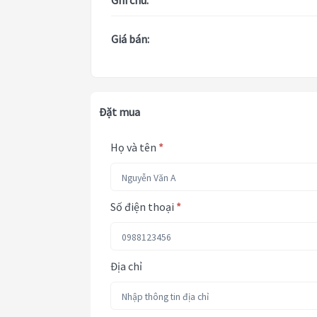
Ghi chú:
Giá bán:
Đặt mua
Họ và tên
*
Số điện thoại
*
Địa chỉ