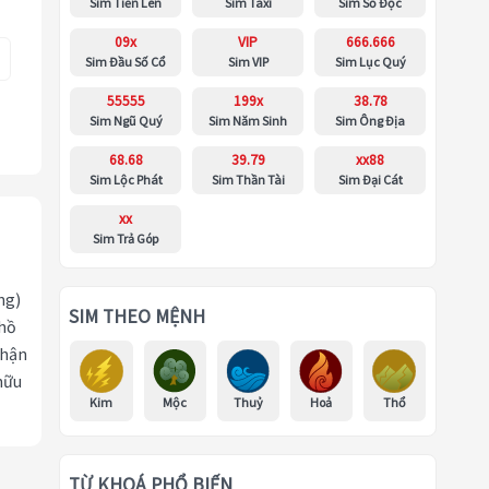
Sim Tiến Lên
Sim Taxi
Sim Số Độc
09x
VIP
666.666
Sim Đầu Số Cổ
Sim VIP
Sim Lục Quý
55555
199x
38.78
Sim Ngũ Quý
Sim Năm Sinh
Sim Ông Địa
68.68
39.79
xx88
Sim Lộc Phát
Sim Thần Tài
Sim Đại Cát
xx
Sim Trả Góp
ng)
SIM THEO MỆNH
 hồ
nhận
hữu
Kim
Mộc
Thuỷ
Hoả
Thổ
TỪ KHOÁ PHỔ BIẾN