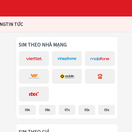
ÀNG
TIN TỨC
SIM THEO NHÀ MẠNG
09x
08x
07x
05x
03x