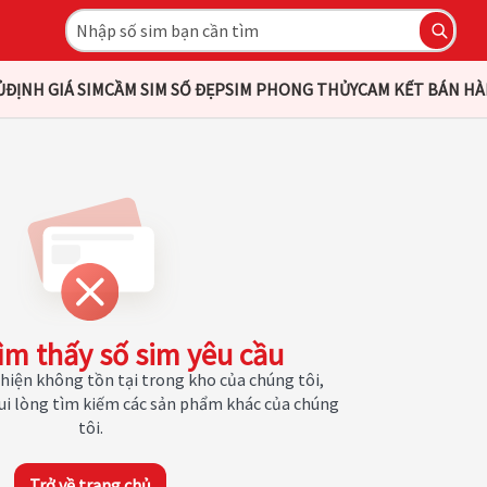
Ủ
ĐỊNH GIÁ SIM
CẦM SIM SỐ ĐẸP
SIM PHONG THỦY
CAM KẾT BÁN H
ìm thấy số sim yêu cầu
hiện không tồn tại trong kho của chúng tôi,
Vui lòng tìm kiếm các sản phẩm khác của chúng
tôi.
Trở về trang chủ