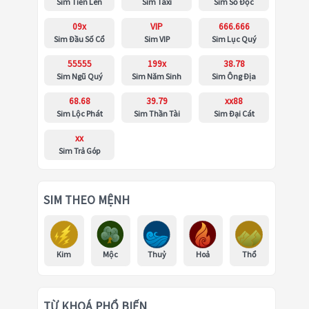
Sim Tiến Lên
Sim Taxi
Sim Số Độc
09x
VIP
666.666
Sim Đầu Số Cổ
Sim VIP
Sim Lục Quý
55555
199x
38.78
Sim Ngũ Quý
Sim Năm Sinh
Sim Ông Địa
68.68
39.79
xx88
Sim Lộc Phát
Sim Thần Tài
Sim Đại Cát
xx
Sim Trả Góp
SIM THEO MỆNH
Kim
Mộc
Thuỷ
Hoả
Thổ
TỪ KHOÁ PHỔ BIẾN