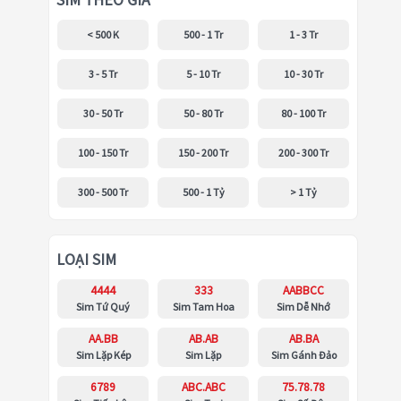
SIM THEO GIÁ
< 500 K
500 - 1 Tr
1 - 3 Tr
3 - 5 Tr
5 - 10 Tr
10 - 30 Tr
30 - 50 Tr
50 - 80 Tr
80 - 100 Tr
100 - 150 Tr
150 - 200 Tr
200 - 300 Tr
300 - 500 Tr
500 - 1 Tỷ
> 1 Tỷ
LOẠI SIM
4444
333
AABBCC
Sim Tứ Quý
Sim Tam Hoa
Sim Dễ Nhớ
AA.BB
AB.AB
AB.BA
Sim Lặp Kép
Sim Lặp
Sim Gánh Đảo
6789
ABC.ABC
75.78.78