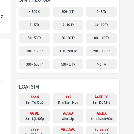
SIM THEO GIÁ
< 500 K
500 - 1 Tr
1 - 3 Tr
 ₫
3 - 5 Tr
5 - 10 Tr
10 - 30 Tr
30 - 50 Tr
50 - 80 Tr
80 - 100 Tr
100 - 150 Tr
150 - 200 Tr
200 - 300 Tr
300 - 500 Tr
500 - 1 Tỷ
> 1 Tỷ
LOẠI SIM
4444
333
AABBCC
Sim Tứ Quý
Sim Tam Hoa
Sim Dễ Nhớ
AA.BB
AB.AB
AB.BA
Sim Lặp Kép
Sim Lặp
Sim Gánh Đảo
6789
ABC.ABC
75.78.78