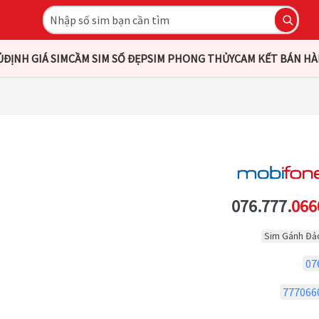
Ủ
ĐỊNH GIÁ SIM
CẦM SIM SỐ ĐẸP
SIM PHONG THỦY
CAM KẾT BÁN H
076.777.
066
Sim Gánh Đả
07
777066