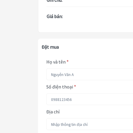
Ghi chú:
Giá bán:
Đặt mua
Họ và tên
*
Số điện thoại
*
Địa chỉ