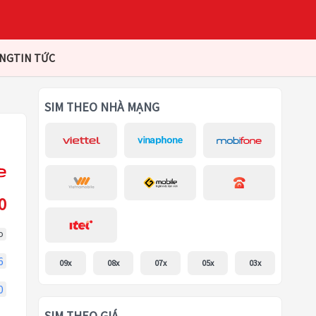
ÀNG
TIN TỨC
SIM THEO NHÀ MẠNG
0
o
6
09x
08x
07x
05x
03x
0