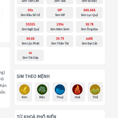
Sim Tiến Lên
Sim Taxi
Sim Số Độc
09x
VIP
666.666
Sim Đầu Số Cổ
Sim VIP
Sim Lục Quý
55555
199x
38.78
Sim Ngũ Quý
Sim Năm Sinh
Sim Ông Địa
68.68
39.79
xx88
Sim Lộc Phát
Sim Thần Tài
Sim Đại Cát
xx
Sim Trả Góp
ng)
SIM THEO MỆNH
 hồ
nhận
hữu
Kim
Mộc
Thuỷ
Hoả
Thổ
TỪ KHOÁ PHỔ BIẾN