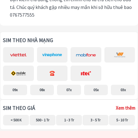
tá. Chúc quý khách gặp nhiều may mắn khi sở hữu thuê bao
0767577555
SIM THEO NHÀ MẠNG
09x
08x
07x
05x
03x
SIM THEO GIÁ
Xem thêm
< 500 K
500 - 1 Tr
1 - 3 Tr
3 - 5 Tr
5 - 10 Tr