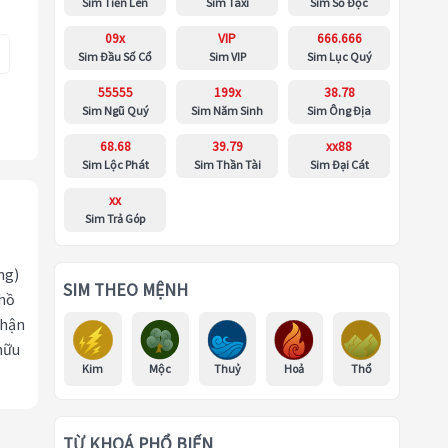
Sim Tiến Lên
Sim Taxi
Sim Số Độc
09x
VIP
666.666
Sim Đầu Số Cổ
Sim VIP
Sim Lục Quý
55555
199x
38.78
Sim Ngũ Quý
Sim Năm Sinh
Sim Ông Địa
68.68
39.79
xx88
Sim Lộc Phát
Sim Thần Tài
Sim Đại Cát
xx
Sim Trả Góp
ng)
SIM THEO MỆNH
 hồ
nhận
hữu
Kim
Mộc
Thuỷ
Hoả
Thổ
TỪ KHOÁ PHỔ BIẾN