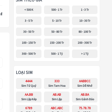
SIM THEO GIÁ
< 500 K
500 - 1 Tr
1 - 3 Tr
 ₫
3 - 5 Tr
5 - 10 Tr
10 - 30 Tr
30 - 50 Tr
50 - 80 Tr
80 - 100 Tr
100 - 150 Tr
150 - 200 Tr
200 - 300 Tr
300 - 500 Tr
500 - 1 Tỷ
> 1 Tỷ
LOẠI SIM
4444
333
AABBCC
Sim Tứ Quý
Sim Tam Hoa
Sim Dễ Nhớ
AA.BB
AB.AB
AB.BA
Sim Lặp Kép
Sim Lặp
Sim Gánh Đảo
6789
ABC.ABC
75.78.78