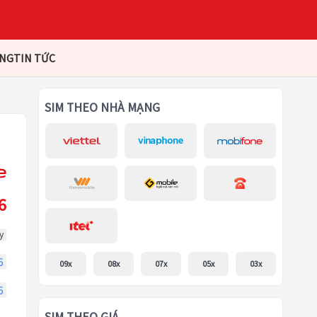
ÀNG
TIN TỨC
SIM THEO NHÀ MẠNG
6
y
6
09x
08x
07x
05x
03x
6