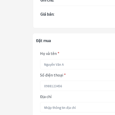
Ghi chú:
Giá bán:
Đặt mua
Họ và tên
*
Số điện thoại
*
Địa chỉ