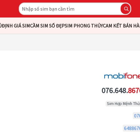
Ủ
ĐỊNH GIÁ SIM
CẦM SIM SỐ ĐẸP
SIM PHONG THỦY
CAM KẾT BÁN H
076.648.
867
Sim Hợp Mệnh Thủ
07
648867