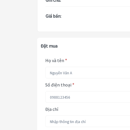
Ghi chú:
Giá bán:
Đặt mua
Họ và tên
*
Số điện thoại
*
Địa chỉ