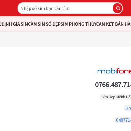
Ủ
ĐỊNH GIÁ SIM
CẦM SIM SỐ ĐẸP
SIM PHONG THỦY
CAM KẾT BÁN H
0766.487.71
Sim Hợp Mệnh Hỏ
07
648771