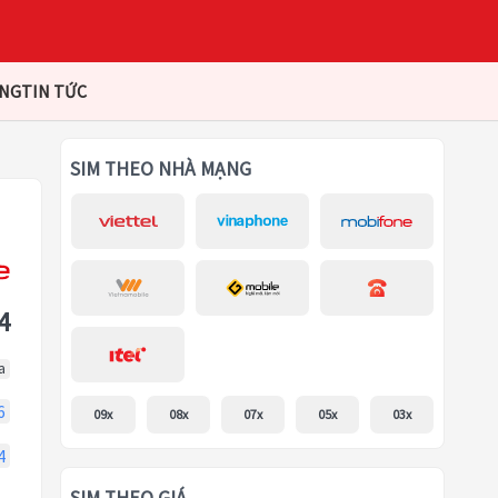
ÀNG
TIN TỨC
SIM THEO NHÀ MẠNG
4
a
6
09x
08x
07x
05x
03x
4