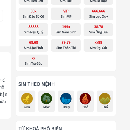
Sim Tiến Lên
Sim Taxi
Sim Số Độc
09x
VIP
666.666
Sim Đầu Số Cổ
Sim VIP
Sim Lục Quý
55555
199x
38.78
Sim Ngũ Quý
Sim Năm Sinh
Sim Ông Địa
68.68
39.79
xx88
Sim Lộc Phát
Sim Thần Tài
Sim Đại Cát
xx
Sim Trả Góp
ng)
SIM THEO MỆNH
 hồ
nhận
hữu
Kim
Mộc
Thuỷ
Hoả
Thổ
TỪ KHOÁ PHỔ BIẾN