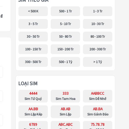
SIM THEO GIÁ
< 500 K
500 - 1 Tr
1 - 3 Tr
 ₫
3 - 5 Tr
5 - 10 Tr
10 - 30 Tr
30 - 50 Tr
50 - 80 Tr
80 - 100 Tr
100 - 150 Tr
150 - 200 Tr
200 - 300 Tr
300 - 500 Tr
500 - 1 Tỷ
> 1 Tỷ
LOẠI SIM
4444
333
AABBCC
Sim Tứ Quý
Sim Tam Hoa
Sim Dễ Nhớ
AA.BB
AB.AB
AB.BA
Sim Lặp Kép
Sim Lặp
Sim Gánh Đảo
6789
ABC.ABC
75.78.78