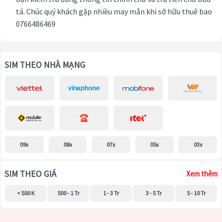
tá. Chúc quý khách gặp nhiều may mắn khi sở hữu thuê bao
0766486469
SIM THEO NHÀ MẠNG
09x
08x
07x
05x
03x
SIM THEO GIÁ
Xem thêm
< 500 K
500 - 1 Tr
1 - 3 Tr
3 - 5 Tr
5 - 10 Tr