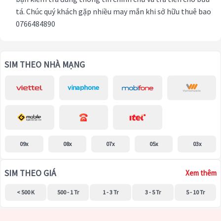
tá. Chúc quý khách gặp nhiều may mắn khi sở hữu thuê bao
0766484890
SIM THEO NHÀ MẠNG
09x
08x
07x
05x
03x
SIM THEO GIÁ
Xem thêm
< 500 K
500 - 1 Tr
1 - 3 Tr
3 - 5 Tr
5 - 10 Tr