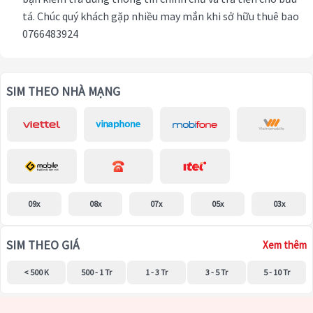
tá. Chúc quý khách gặp nhiều may mắn khi sở hữu thuê bao
0766483924
SIM THEO NHÀ MẠNG
09x
08x
07x
05x
03x
SIM THEO GIÁ
Xem thêm
< 500 K
500 - 1 Tr
1 - 3 Tr
3 - 5 Tr
5 - 10 Tr