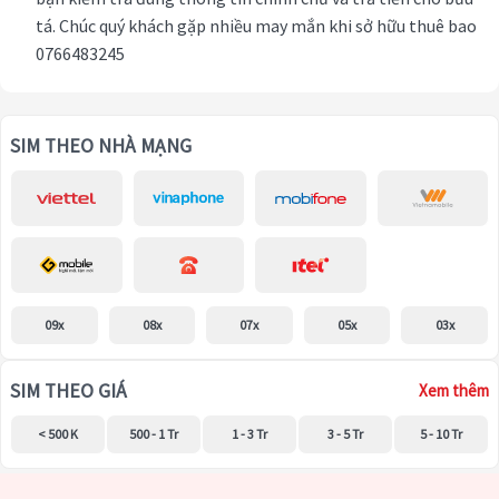
tá. Chúc quý khách gặp nhiều may mắn khi sở hữu thuê bao
0766483245
SIM THEO NHÀ MẠNG
09x
08x
07x
05x
03x
SIM THEO GIÁ
Xem thêm
< 500 K
500 - 1 Tr
1 - 3 Tr
3 - 5 Tr
5 - 10 Tr