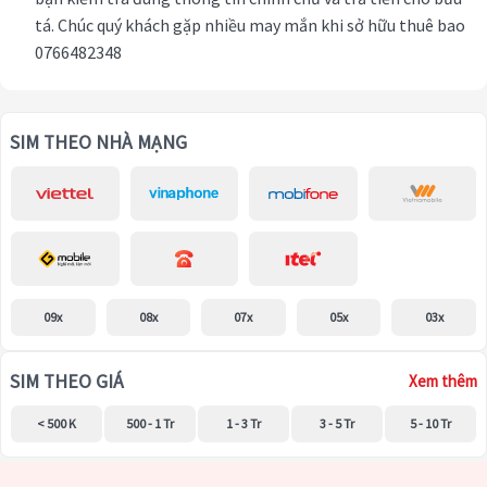
tá. Chúc quý khách gặp nhiều may mắn khi sở hữu thuê bao
0766482348
SIM THEO NHÀ MẠNG
09x
08x
07x
05x
03x
SIM THEO GIÁ
Xem thêm
< 500 K
500 - 1 Tr
1 - 3 Tr
3 - 5 Tr
5 - 10 Tr