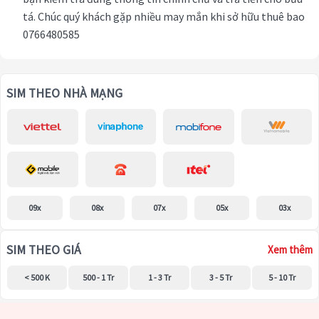
tá. Chúc quý khách gặp nhiều may mắn khi sở hữu thuê bao
0766480585
SIM THEO NHÀ MẠNG
09x
08x
07x
05x
03x
SIM THEO GIÁ
Xem thêm
< 500 K
500 - 1 Tr
1 - 3 Tr
3 - 5 Tr
5 - 10 Tr