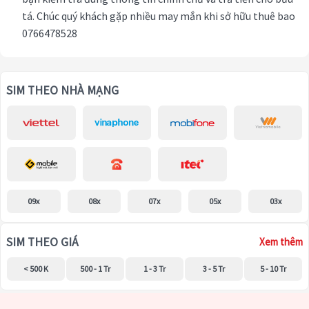
tá. Chúc quý khách gặp nhiều may mắn khi sở hữu thuê bao
0766478528
SIM THEO NHÀ MẠNG
09x
08x
07x
05x
03x
SIM THEO GIÁ
Xem thêm
< 500 K
500 - 1 Tr
1 - 3 Tr
3 - 5 Tr
5 - 10 Tr