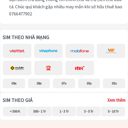
tá. Chúc quý khách gặp nhiều may mắn khi sở hữu thuê bao
0766477902
SIM THEO NHÀ MẠNG
09x
08x
07x
05x
03x
SIM THEO GIÁ
Xem thêm
< 500 K
500 - 1 Tr
1 - 3 Tr
3 - 5 Tr
5 - 10 Tr