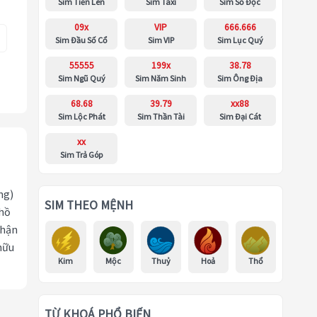
Sim Tiến Lên
Sim Taxi
Sim Số Độc
09x
VIP
666.666
Sim Đầu Số Cổ
Sim VIP
Sim Lục Quý
55555
199x
38.78
Sim Ngũ Quý
Sim Năm Sinh
Sim Ông Địa
68.68
39.79
xx88
Sim Lộc Phát
Sim Thần Tài
Sim Đại Cát
xx
Sim Trả Góp
ng)
SIM THEO MỆNH
 hồ
nhận
hữu
Kim
Mộc
Thuỷ
Hoả
Thổ
TỪ KHOÁ PHỔ BIẾN