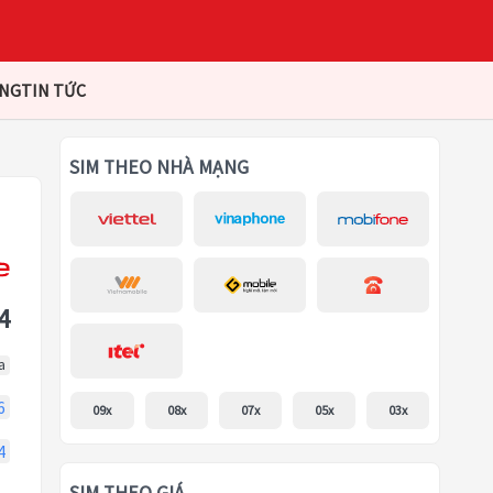
ÀNG
TIN TỨC
SIM THEO NHÀ MẠNG
4
a
6
09x
08x
07x
05x
03x
4