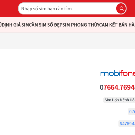
Ủ
ĐỊNH GIÁ SIM
CẦM SIM SỐ ĐẸP
SIM PHONG THỦY
CAM KẾT BÁN H
0
7664.7694
Sim Hợp Mệnh Hỏ
07
647694