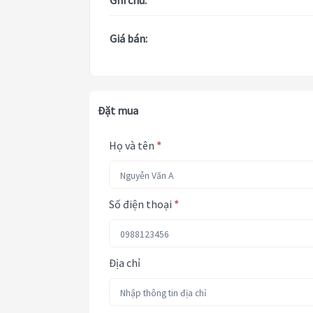
Ghi chú:
Giá bán:
Đặt mua
Họ và tên
*
Số điện thoại
*
Địa chỉ