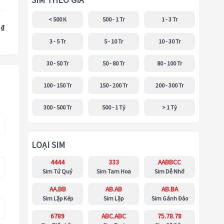
SIM THEO GIÁ
< 500 K
500 - 1 Tr
1 - 3 Tr
 ₫
3 - 5 Tr
5 - 10 Tr
10 - 30 Tr
30 - 50 Tr
50 - 80 Tr
80 - 100 Tr
100 - 150 Tr
150 - 200 Tr
200 - 300 Tr
300 - 500 Tr
500 - 1 Tỷ
> 1 Tỷ
LOẠI SIM
4444
333
AABBCC
Sim Tứ Quý
Sim Tam Hoa
Sim Dễ Nhớ
AA.BB
AB.AB
AB.BA
Sim Lặp Kép
Sim Lặp
Sim Gánh Đảo
6789
ABC.ABC
75.78.78