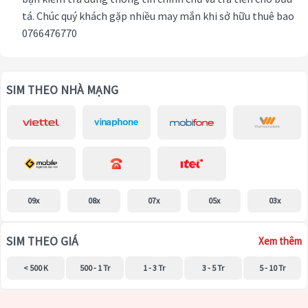
tá. Chúc quý khách gặp nhiều may mắn khi sở hữu thuê bao
0766476770
SIM THEO NHÀ MẠNG
09x
08x
07x
05x
03x
SIM THEO GIÁ
Xem thêm
< 500 K
500 - 1 Tr
1 - 3 Tr
3 - 5 Tr
5 - 10 Tr