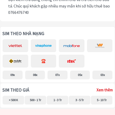
tá. Chúc quý khách gặp nhiều may mắn khi sở hữu thuê bao
0766476740
SIM THEO NHÀ MẠNG
09x
08x
07x
05x
03x
SIM THEO GIÁ
Xem thêm
< 500 K
500 - 1 Tr
1 - 3 Tr
3 - 5 Tr
5 - 10 Tr