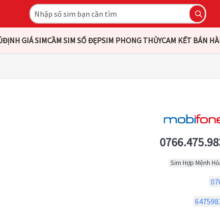
Ủ
ĐỊNH GIÁ SIM
CẦM SIM SỐ ĐẸP
SIM PHONG THỦY
CAM KẾT BÁN H
0766.475.98
Sim Hợp Mệnh Hỏ
07
647598