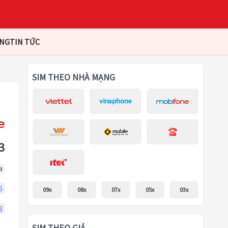
ÀNG
TIN TỨC
SIM THEO NHÀ MẠNG
3
a
6
09x
08x
07x
05x
03x
3