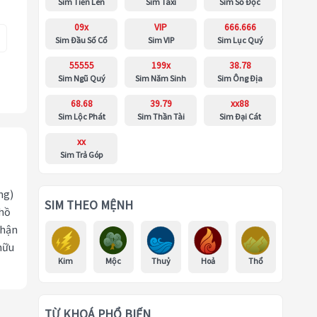
Sim Tiến Lên
Sim Taxi
Sim Số Độc
09x
VIP
666.666
Sim Đầu Số Cổ
Sim VIP
Sim Lục Quý
55555
199x
38.78
Sim Ngũ Quý
Sim Năm Sinh
Sim Ông Địa
68.68
39.79
xx88
Sim Lộc Phát
Sim Thần Tài
Sim Đại Cát
xx
Sim Trả Góp
ng)
SIM THEO MỆNH
 hồ
nhận
hữu
Kim
Mộc
Thuỷ
Hoả
Thổ
TỪ KHOÁ PHỔ BIẾN