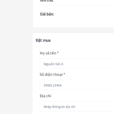
Ghi chú:
Giá bán:
Đặt mua
Họ và tên
*
Số điện thoại
*
Địa chỉ