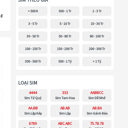
SIM THEO GIÁ
< 500 K
500 - 1 Tr
1 - 3 Tr
 ₫
3 - 5 Tr
5 - 10 Tr
10 - 30 Tr
30 - 50 Tr
50 - 80 Tr
80 - 100 Tr
100 - 150 Tr
150 - 200 Tr
200 - 300 Tr
300 - 500 Tr
500 - 1 Tỷ
> 1 Tỷ
LOẠI SIM
4444
333
AABBCC
Sim Tứ Quý
Sim Tam Hoa
Sim Dễ Nhớ
AA.BB
AB.AB
AB.BA
Sim Lặp Kép
Sim Lặp
Sim Gánh Đảo
6789
ABC.ABC
75.78.78