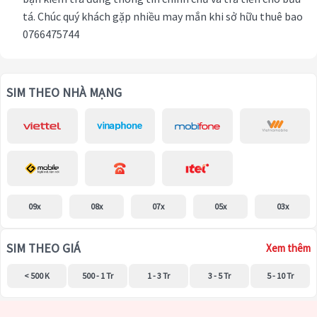
tá. Chúc quý khách gặp nhiều may mắn khi sở hữu thuê bao
0766475744
SIM THEO NHÀ MẠNG
09x
08x
07x
05x
03x
SIM THEO GIÁ
Xem thêm
< 500 K
500 - 1 Tr
1 - 3 Tr
3 - 5 Tr
5 - 10 Tr