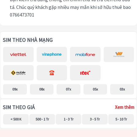
tá. Chúc quý khách gặp nhiều may mắn khi sở hữu thuê bao
0766473701
SIM THEO NHÀ MẠNG
09x
08x
07x
05x
03x
SIM THEO GIÁ
Xem thêm
< 500 K
500 - 1 Tr
1 - 3 Tr
3 - 5 Tr
5 - 10 Tr