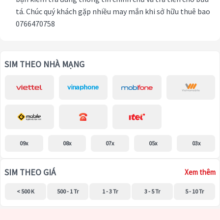
tá. Chúc quý khách gặp nhiều may mắn khi sở hữu thuê bao
0766470758
SIM THEO NHÀ MẠNG
09x
08x
07x
05x
03x
SIM THEO GIÁ
Xem thêm
< 500 K
500 - 1 Tr
1 - 3 Tr
3 - 5 Tr
5 - 10 Tr