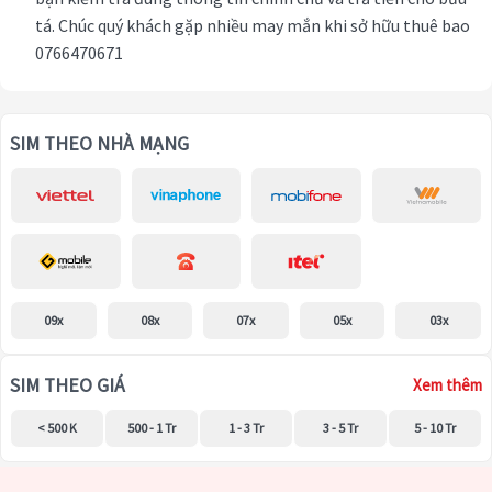
tá. Chúc quý khách gặp nhiều may mắn khi sở hữu thuê bao
0766470671
SIM THEO NHÀ MẠNG
09x
08x
07x
05x
03x
SIM THEO GIÁ
Xem thêm
< 500 K
500 - 1 Tr
1 - 3 Tr
3 - 5 Tr
5 - 10 Tr