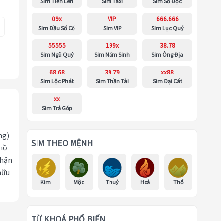
Sim Tiến Lên
Sim Taxi
Sim Số Độc
09x
VIP
666.666
Sim Đầu Số Cổ
Sim VIP
Sim Lục Quý
55555
199x
38.78
Sim Ngũ Quý
Sim Năm Sinh
Sim Ông Địa
68.68
39.79
xx88
Sim Lộc Phát
Sim Thần Tài
Sim Đại Cát
xx
Sim Trả Góp
ng)
SIM THEO MỆNH
 hồ
nhận
hữu
Kim
Mộc
Thuỷ
Hoả
Thổ
TỪ KHOÁ PHỔ BIẾN