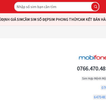
Ủ
ĐỊNH GIÁ SIM
CẦM SIM SỐ ĐẸP
SIM PHONG THỦY
CAM KẾT BÁN H
0766.470.48
Sim Hợp Mệnh Mộ
07
647048