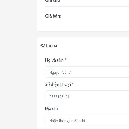
Ghi chú:
Giá bán:
Đặt mua
Họ và tên
*
Số điện thoại
*
Địa chỉ