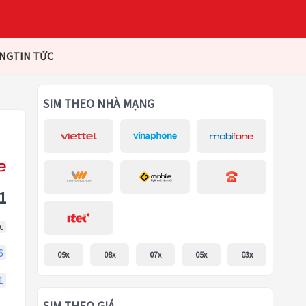
ÀNG
TIN TỨC
SIM THEO NHÀ MẠNG
1
c
6
09x
08x
07x
05x
03x
1