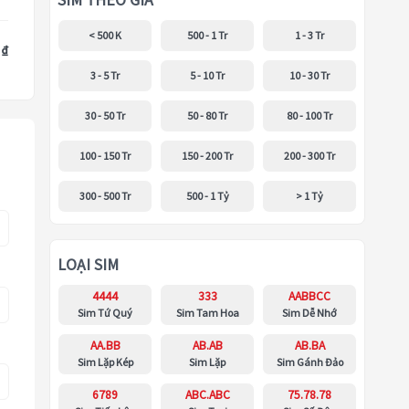
SIM THEO GIÁ
< 500 K
500 - 1 Tr
1 - 3 Tr
 ₫
3 - 5 Tr
5 - 10 Tr
10 - 30 Tr
30 - 50 Tr
50 - 80 Tr
80 - 100 Tr
100 - 150 Tr
150 - 200 Tr
200 - 300 Tr
300 - 500 Tr
500 - 1 Tỷ
> 1 Tỷ
LOẠI SIM
4444
333
AABBCC
Sim Tứ Quý
Sim Tam Hoa
Sim Dễ Nhớ
AA.BB
AB.AB
AB.BA
Sim Lặp Kép
Sim Lặp
Sim Gánh Đảo
6789
ABC.ABC
75.78.78