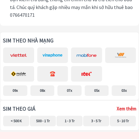
tá. Chúc quý khách gặp nhiều may mắn khi sở hữu thuê bao
0766470171
SIM THEO NHÀ MẠNG
09x
08x
07x
05x
03x
SIM THEO GIÁ
Xem thêm
< 500 K
500 - 1 Tr
1 - 3 Tr
3 - 5 Tr
5 - 10 Tr