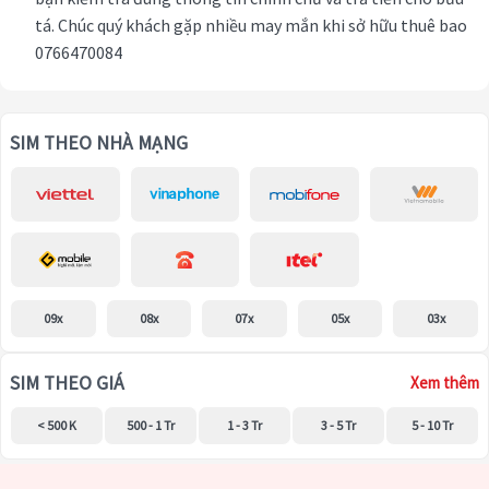
tá. Chúc quý khách gặp nhiều may mắn khi sở hữu thuê bao
0766470084
SIM THEO NHÀ MẠNG
09x
08x
07x
05x
03x
SIM THEO GIÁ
Xem thêm
< 500 K
500 - 1 Tr
1 - 3 Tr
3 - 5 Tr
5 - 10 Tr