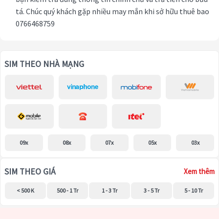
tá. Chúc quý khách gặp nhiều may mắn khi sở hữu thuê bao
0766468759
SIM THEO NHÀ MẠNG
09x
08x
07x
05x
03x
SIM THEO GIÁ
Xem thêm
< 500 K
500 - 1 Tr
1 - 3 Tr
3 - 5 Tr
5 - 10 Tr