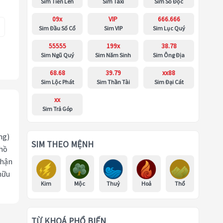
Sim Tiến Lên
Sim Taxi
Sim Số Độc
09x
VIP
666.666
Sim Đầu Số Cổ
Sim VIP
Sim Lục Quý
55555
199x
38.78
Sim Ngũ Quý
Sim Năm Sinh
Sim Ông Địa
68.68
39.79
xx88
Sim Lộc Phát
Sim Thần Tài
Sim Đại Cát
xx
Sim Trả Góp
ng)
SIM THEO MỆNH
 hồ
nhận
hữu
Kim
Mộc
Thuỷ
Hoả
Thổ
TỪ KHOÁ PHỔ BIẾN