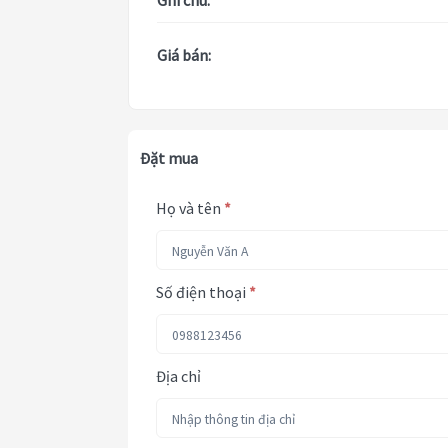
Ghi chú:
Giá bán:
Đặt mua
Họ và tên
*
Số điện thoại
*
Địa chỉ