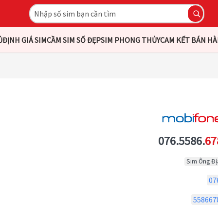
Ủ
ĐỊNH GIÁ SIM
CẦM SIM SỐ ĐẸP
SIM PHONG THỦY
CAM KẾT BÁN H
076.5586.
67
Sim Ông Đị
07
558667