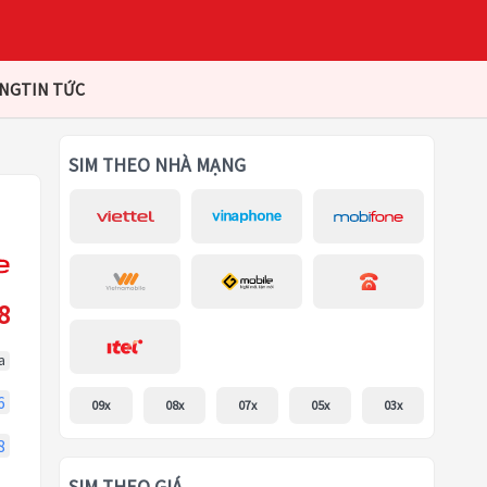
ÀNG
TIN TỨC
SIM THEO NHÀ MẠNG
8
a
6
09x
08x
07x
05x
03x
8