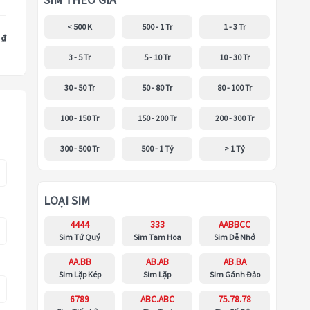
SIM THEO GIÁ
< 500 K
500 - 1 Tr
1 - 3 Tr
 ₫
3 - 5 Tr
5 - 10 Tr
10 - 30 Tr
30 - 50 Tr
50 - 80 Tr
80 - 100 Tr
100 - 150 Tr
150 - 200 Tr
200 - 300 Tr
300 - 500 Tr
500 - 1 Tỷ
> 1 Tỷ
LOẠI SIM
4444
333
AABBCC
Sim Tứ Quý
Sim Tam Hoa
Sim Dễ Nhớ
AA.BB
AB.AB
AB.BA
Sim Lặp Kép
Sim Lặp
Sim Gánh Đảo
6789
ABC.ABC
75.78.78