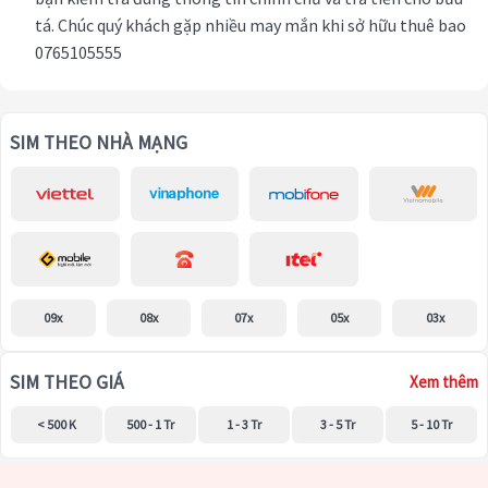
tá. Chúc quý khách gặp nhiều may mắn khi sở hữu thuê bao
0765105555
SIM THEO NHÀ MẠNG
09x
08x
07x
05x
03x
SIM THEO GIÁ
Xem thêm
< 500 K
500 - 1 Tr
1 - 3 Tr
3 - 5 Tr
5 - 10 Tr