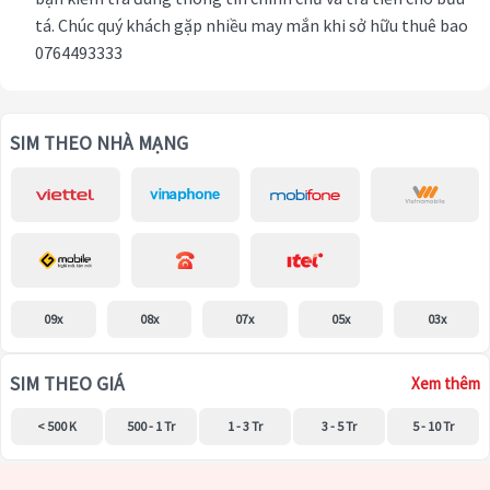
tá. Chúc quý khách gặp nhiều may mắn khi sở hữu thuê bao
0764493333
SIM THEO NHÀ MẠNG
09x
08x
07x
05x
03x
SIM THEO GIÁ
Xem thêm
< 500 K
500 - 1 Tr
1 - 3 Tr
3 - 5 Tr
5 - 10 Tr