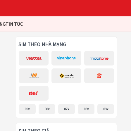
ÀNG
TIN TỨC
SIM THEO NHÀ MẠNG
09x
08x
07x
05x
03x