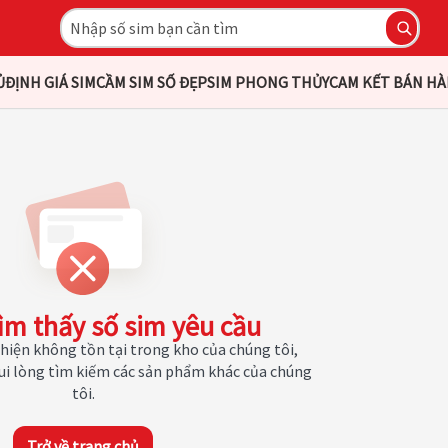
Ủ
ĐỊNH GIÁ SIM
CẦM SIM SỐ ĐẸP
SIM PHONG THỦY
CAM KẾT BÁN H
ìm thấy số sim yêu cầu
hiện không tồn tại trong kho của chúng tôi,
Vui lòng tìm kiếm các sản phẩm khác của chúng
tôi.
Trở về trang chủ