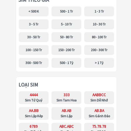
SIM THEO GIÁ
< 500 K
500 - 1 Tr
1 - 3 Tr
3 - 5 Tr
5 - 10 Tr
10 - 30 Tr
30 - 50 Tr
50 - 80 Tr
80 - 100 Tr
100 - 150 Tr
150 - 200 Tr
200 - 300 Tr
300 - 500 Tr
500 - 1 Tỷ
> 1 Tỷ
LOẠI SIM
4444
333
AABBCC
Sim Tứ Quý
Sim Tam Hoa
Sim Dễ Nhớ
AA.BB
AB.AB
AB.BA
Sim Lặp Kép
Sim Lặp
Sim Gánh Đảo
6789
ABC.ABC
75.78.78