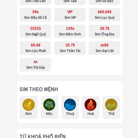
Sim Tiến Lên
Sim Taxi
Sim Số Độc
09x
VIP
666.666
Sim Đầu Số Cổ
Sim VIP
Sim Lục Quý
55555
199x
38.78
Sim Ngũ Quý
Sim Năm Sinh
Sim Ông Địa
68.68
39.79
xx88
Sim Lộc Phát
Sim Thần Tài
Sim Đại Cát
xx
Sim Trả Góp
SIM THEO MỆNH
Kim
Mộc
Thuỷ
Hoả
Thổ
TỪ KHOÁ PHỔ BIẾN