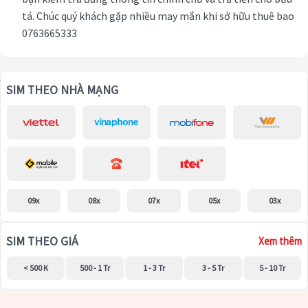
tá. Chúc quý khách gặp nhiều may mắn khi sở hữu thuê bao
0763665333
SIM THEO NHÀ MẠNG
09x
08x
07x
05x
03x
SIM THEO GIÁ
Xem thêm
< 500 K
500 - 1 Tr
1 - 3 Tr
3 - 5 Tr
5 - 10 Tr