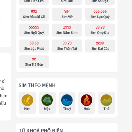
Sim Tiến Lên
Sim Taxi
Sim Số Độc
09x
VIP
666.666
Sim Đầu Số Cổ
Sim VIP
Sim Lục Quý
55555
199x
38.78
Sim Ngũ Quý
Sim Năm Sinh
Sim Ông Địa
68.68
39.79
xx88
Sim Lộc Phát
Sim Thần Tài
Sim Đại Cát
xx
Sim Trả Góp
ng)
SIM THEO MỆNH
 hồ
nhận
hữu
Kim
Mộc
Thuỷ
Hoả
Thổ
TỪ KHOÁ PHỔ BIẾN