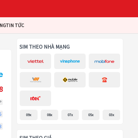
ÀNG
TIN TỨC
SIM THEO NHÀ MẠNG
8
P
6
09x
08x
07x
05x
03x
8