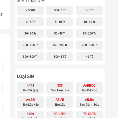
SIM THEO GIÁ
< 500 K
500 - 1 Tr
1 - 3 Tr
 ₫
3 - 5 Tr
5 - 10 Tr
10 - 30 Tr
30 - 50 Tr
50 - 80 Tr
80 - 100 Tr
100 - 150 Tr
150 - 200 Tr
200 - 300 Tr
300 - 500 Tr
500 - 1 Tỷ
> 1 Tỷ
LOẠI SIM
4444
333
AABBCC
Sim Tứ Quý
Sim Tam Hoa
Sim Dễ Nhớ
AA.BB
AB.AB
AB.BA
Sim Lặp Kép
Sim Lặp
Sim Gánh Đảo
6789
ABC.ABC
75.78.78