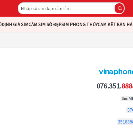
Ủ
ĐỊNH GIÁ SIM
CẦM SIM SỐ ĐẸP
SIM PHONG THỦY
CAM KẾT BÁN H
076.351.
888
Sim VI
07
351888