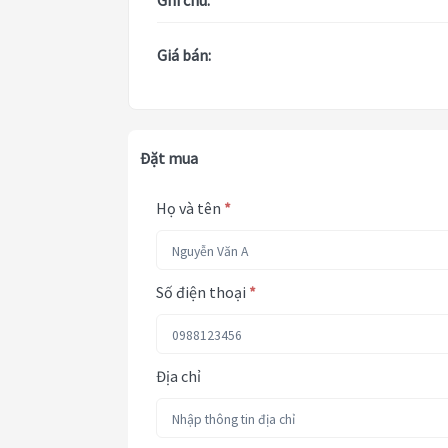
Ghi chú:
Giá bán:
Đặt mua
Họ và tên
*
Số điện thoại
*
Địa chỉ