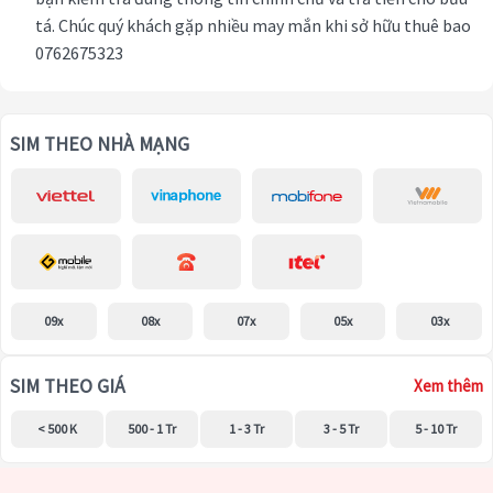
tá. Chúc quý khách gặp nhiều may mắn khi sở hữu thuê bao
0762675323
SIM THEO NHÀ MẠNG
09x
08x
07x
05x
03x
SIM THEO GIÁ
Xem thêm
< 500 K
500 - 1 Tr
1 - 3 Tr
3 - 5 Tr
5 - 10 Tr