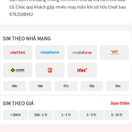
tá. Chúc quý khách gặp nhiều may mắn khi sở hữu thuê bao
0762508992
SIM THEO NHÀ MẠNG
09x
08x
07x
05x
03x
SIM THEO GIÁ
Xem thêm
< 500 K
500 - 1 Tr
1 - 3 Tr
3 - 5 Tr
5 - 10 Tr