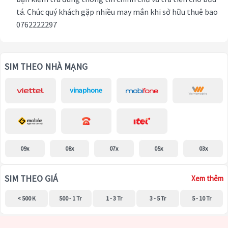
tá. Chúc quý khách gặp nhiều may mắn khi sở hữu thuê bao
0762222297
SIM THEO NHÀ MẠNG
09x
08x
07x
05x
03x
SIM THEO GIÁ
Xem thêm
< 500 K
500 - 1 Tr
1 - 3 Tr
3 - 5 Tr
5 - 10 Tr